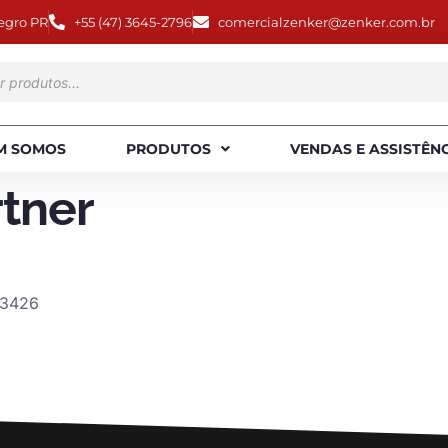
egro PR
+55 (47) 3645-2796
comercialzenker@zenker.com.br
M SOMOS
PRODUTOS
VENDAS E ASSISTÊN
tner
-3426