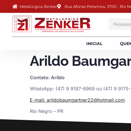
Metalúrgica Zenker
Rua Afonso Petschow, 3700 - Rio N
INICIAL
QUE
Arildo Baumgar
Contato: Arildo
WhatsApp: (47) 9 9187-8969 ou (47) 9 9175
E-mail: arildobaumgartner22@hotmail.com
Rio Negro – PR