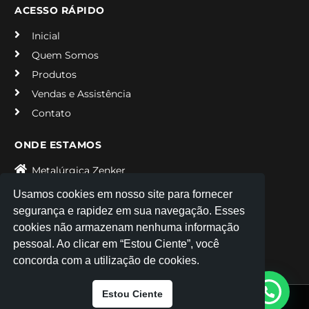
ACESSO RÁPIDO
Inicial
Quem Somos
Produtos
Vendas e Assistência
Contato
ONDE ESTAMOS
Metalúrgica Zenker
Rua Afonso Petschow, 3700 - Rio Negro PR
Usamos cookies em nosso site para fornecer
+55 (47) 3645-2796
segurança e rapidez em sua navegação. Esses
cookies não armazenam nenhuma informação
(47) 99136-5750
pessoal. Ao clicar em “Estou Ciente”, você
comercialzenker@zenker.com.br
concorda com a utilização de cookies.
Estou Ciente
Copyright © 2026 Metalúrgica Zenker, Todos os direitos reservados.