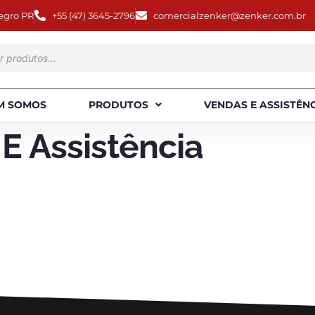
egro PR
+55 (47) 3645-2796
comercialzenker@zenker.com.br
M SOMOS
PRODUTOS
VENDAS E ASSISTÊN
E Assistência