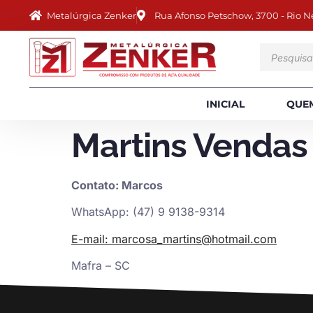
Metalúrgica Zenker
Rua Afonso Petschow, 3700 - Rio N
INICIAL
QUE
Martins Vendas 
Contato: Marcos
WhatsApp: (47) 9 9138-9314
E-mail: marcosa_martins@hotmail.com
Mafra – SC