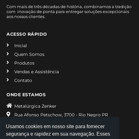
Com mais de três décadas de história, combinamos a tradição
com inovação de ponta para entregar soluções excepcionais
aos nossos clientes.
ACESSO RÁPIDO
Inicial
Quem Somos
Produtos
Vendas e Assistência
Contato
ONDE ESTAMOS
Metalúrgica Zenker
Rua Afonso Petschow, 3700 - Rio Negro PR
+55 (47) 3645-2796
Usamos cookies em nosso site para fornecer
(47) 99136-5750
segurança e rapidez em sua navegação. Esses